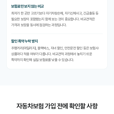
보험료만 보지 않는 비교
최저가 한 곳만 고르기보다 자기차량손해, 자기신체사고, 긴급출동 등
필요한 보장이 포함됐는지 함께 보는 것이 중요합니다. 비교견적은
가격과 보장을 동시에 점검하는 과정입니다.
할인 특약 누락 방지
주행거리(마일리지), 블랙박스, 자녀 할인, 안전운전 할인 등은 보험사·
상품마다 적용 여부가 다릅니다. 비교견적 과정에서 놓치기 쉬운
특약까지 확인해 실질 보험료를 낮출 수 있습니다.
자동차보험 가입 전에 확인할 사항