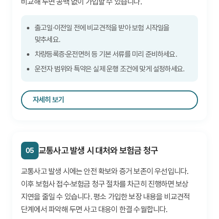
비교해 두면 공백 없이 가입할 수 있습니다.
출고일·이전일 전에 비교견적을 받아 보험 시작일을
맞추세요.
차량등록증·운전면허 등 기본 서류를 미리 준비하세요.
운전자 범위와 특약은 실제 운행 조건에 맞게 설정하세요.
자세히 보기
교통사고 발생 시 대처와 보험금 청구
05
교통사고 발생 시에는 안전 확보와 증거 보존이 우선입니다.
이후 보험사 접수·보험금 청구 절차를 차근히 진행하면 보상
지연을 줄일 수 있습니다. 평소 가입한 보장 내용을 비교견적
단계에서 파악해 두면 사고 대응이 한결 수월합니다.