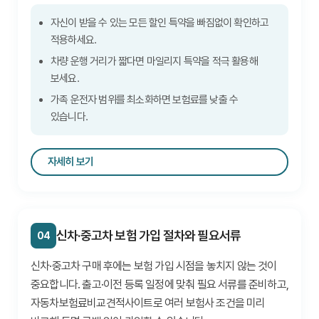
자신이 받을 수 있는 모든 할인 특약을 빠짐없이 확인하고
적용하세요.
차량 운행 거리가 짧다면 마일리지 특약을 적극 활용해
보세요.
가족 운전자 범위를 최소화하면 보험료를 낮출 수
있습니다.
자세히 보기
신차·중고차 보험 가입 절차와 필요서류
04
신차·중고차 구매 후에는 보험 가입 시점을 놓치지 않는 것이
중요합니다. 출고·이전 등록 일정에 맞춰 필요 서류를 준비하고,
자동차보험료비교견적사이트로 여러 보험사 조건을 미리