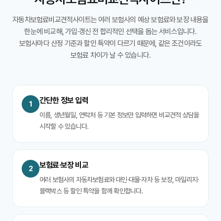
자동차보험료비교견적사이트는 여러 보험사의 예상 보험료와 보장 내용을
한눈에 비교해, 가입·갱신 전 합리적인 선택을 돕는 서비스입니다.
보험사마다 산정 기준과 할인 특약이 다르기 때문에, 같은 조건이라도
보험료 차이가 날 수 있습니다.
간단한 정보 입력
1
이름, 생년월일, 연락처 등 기본 정보만 입력하면 비교견적 상담을
시작할 수 있습니다.
보험료·보장 비교
2
여러 보험사의 자동차보험료와 대인·대물·자차 등 보장, 마일리지·
블랙박스 등 할인 특약을 함께 확인합니다.