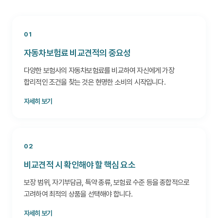
01
자동차보험료 비교견적의 중요성
다양한 보험사의 자동차보험료를 비교하여 자신에게 가장
합리적인 조건을 찾는 것은 현명한 소비의 시작입니다.
자세히 보기
02
비교견적 시 확인해야 할 핵심 요소
보장 범위, 자기부담금, 특약 종류, 보험료 수준 등을 종합적으로
고려하여 최적의 상품을 선택해야 합니다.
자세히 보기