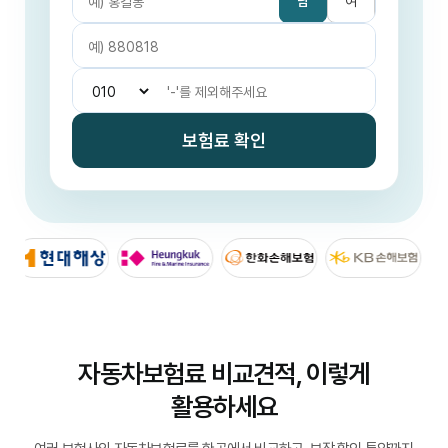
남
여
보험료 확인
자동차보험료 비교견적, 이렇게
활용하세요