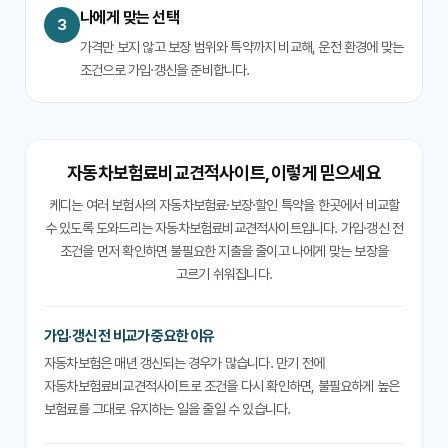
나에게 맞는 선택
3
가격만 보지 않고 보장 범위와 특약까지 비교해, 운전 환경에 맞는
조건으로 가입·갱신을 준비합니다.
자동차보험료비교견적사이트, 이렇게 믿으세요
케디는 여러 보험사의 자동차보험료·보장·할인 특약을 한곳에서 비교할
수 있도록 도와드리는 자동차보험료비교견적사이트입니다. 가입·갱신 전
조건을 먼저 확인하면 불필요한 지출을 줄이고 나에게 맞는 보장을
고르기 쉬워집니다.
가입·갱신 전 비교가 중요한 이유
자동차보험은 매년 갱신되는 경우가 많습니다. 만기 전에
자동차보험료비교견적사이트로 조건을 다시 확인하면, 불필요하게 높은
보험료를 그대로 유지하는 일을 줄일 수 있습니다.