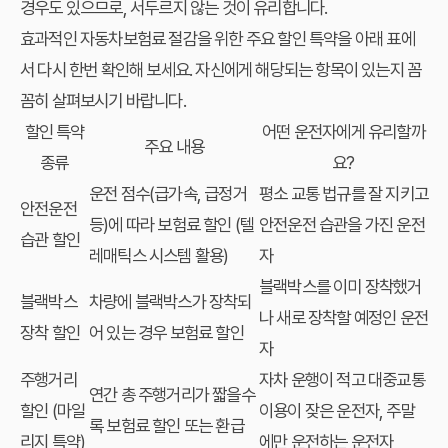
경우도 있으므로, 서두르지 않는 것이 유리합니다.
효과적인 자동차보험료 절감을 위한 주요 할인 특약을 아래 표에
서 다시 한번 확인해 보세요. 자신에게 해당되는 항목이 있는지 꼼
꼼히 살펴보시기 바랍니다.
할인 특약
어떤 운전자에게 유리할까
주요 내용
종류
요?
운전 점수(급가속, 급정거
평소 교통 법규를 잘 지키고
안전운전
등)에 따라 보험료 할인 (텔
안전운전 습관을 가진 운전
습관 할인
레매틱스 시스템 활용)
자
블랙박스를 이미 장착했거
블랙박스
차량에 블랙박스가 장착되
나 새로 장착할 예정인 운전
장착 할인
어 있는 경우 보험료 할인
자
주행거리
자차 운행이 적고 대중교통
연간 총 주행거리가 짧을수
할인 (마일
이용이 잦은 운전자, 주말
록 보험료 할인 또는 환급
리지 특약)
에만 운전하는 운전자