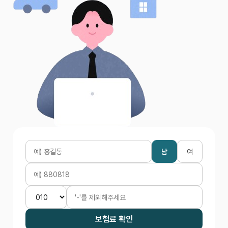
남
여
보험료 확인