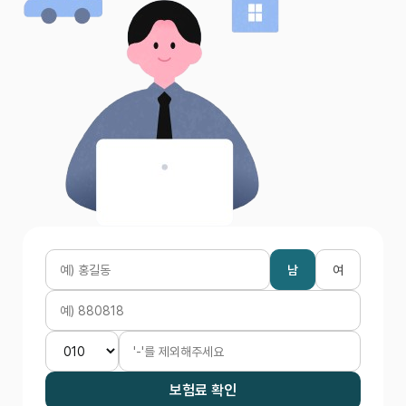
남
여
보험료 확인