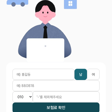
남
여
보험료 확인