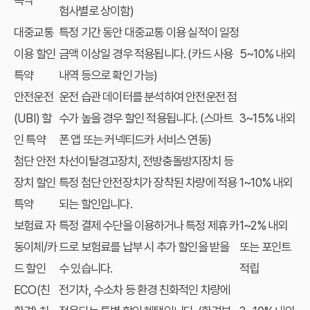
험사별로 상이함)
대중교통
특정 기간 동안 대중교통 이용 실적이 일정
이용 할인
금액 이상일 경우 적용됩니다. (카드 사용
5~10% 내외
특약
내역 등으로 확인 가능)
안전운전
운전 습관 데이터를 분석하여 안전운전 점
(UBI) 할
수가 높을 경우 할인 적용됩니다. (스마트
3~15% 내외
인 특약
폰 앱 또는 커넥티드카 서비스 연동)
첨단 안전
차선이탈경고장치, 전방충돌방지장치 등
장치 할인
특정 첨단 안전장치가 장착된 차량에 적용
1~10% 내외
특약
되는 할인입니다.
보험료 자
특정 결제 수단을 이용하거나 특정 제휴 카
1~2% 내외
동이체/카
드로 보험료를 납부 시 추가 할인을 받을
또는 포인트
드 할인
수 있습니다.
적립
ECO(친
전기차, 수소차 등 환경 친화적인 차량에