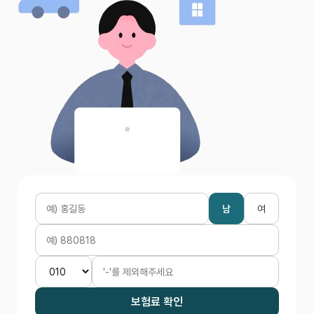
남
여
보험료 확인