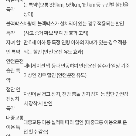
는 특약 (보통 3천km, 5천km, 1만km 등 구간별 할인율
특약
상이)
블랙박스
차량에 블랙박스가 설치되어 있는 경우 적용되는 할인
특약
(사고 증거 확보 및 예방 효과 고려)
자녀 할
만 6세 이하 등 특정 연령 이하의 자녀가 있는 경우 적용
인 특약
되는 할인 (안전 운전 유도 효과)
안전운전
내비게이션 앱 등과 연동하여 안전운전 점수가 일정 기준
습관 특
이상인 경우 할인 (안전운전 유도)
약
첨단 안
차선이탈 경고 장치, 전방 충돌 방지 장치 등 첨단 안전장
전장치
치 장착 시 할인
특약
대중교통
대중교통 이용 실적에 따라 할인 (대중교통 이용으로 운
이용 특
전 횟수 감소)