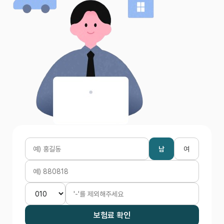
남
여
보험료 확인