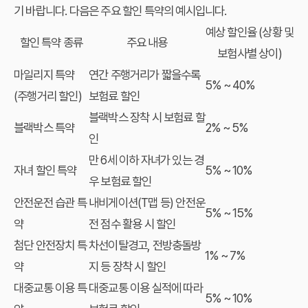
기 바랍니다. 다음은 주요 할인 특약의 예시입니다.
예상 할인율 (상황 및
할인 특약 종류
주요 내용
보험사별 상이)
마일리지 특약
연간 주행거리가 짧을수록
5% ~ 40%
(주행거리 할인)
보험료 할인
블랙박스 장착 시 보험료 할
블랙박스 특약
2% ~ 5%
인
만 6세 이하 자녀가 있는 경
자녀 할인 특약
5% ~ 10%
우 보험료 할인
안전운전 습관 특
내비게이션(T맵 등) 안전운
5% ~ 15%
약
전 점수 활용 시 할인
첨단 안전장치 특
차선이탈경고, 전방충돌방
1% ~ 7%
약
지 등 장착 시 할인
대중교통 이용 특
대중교통 이용 실적에 따라
5% ~ 10%