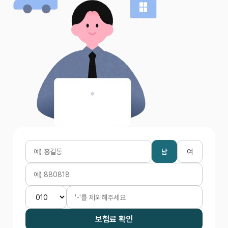
남
여
보험료 확인