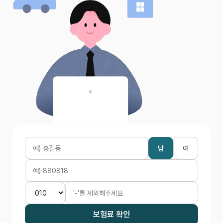
남
여
보험료 확인