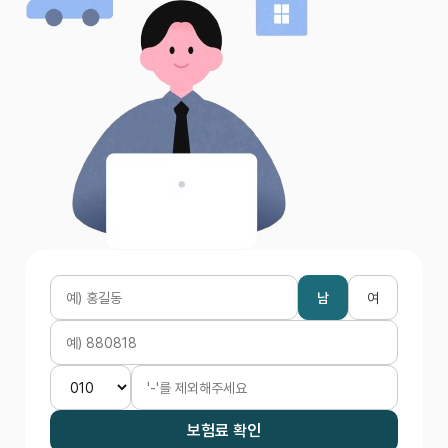
남
여
보험료 확인